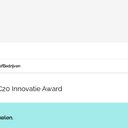
ef
Bedrijven
RC20 Innovatie Award
Log in
om dit artikel te lezen.
kelen.