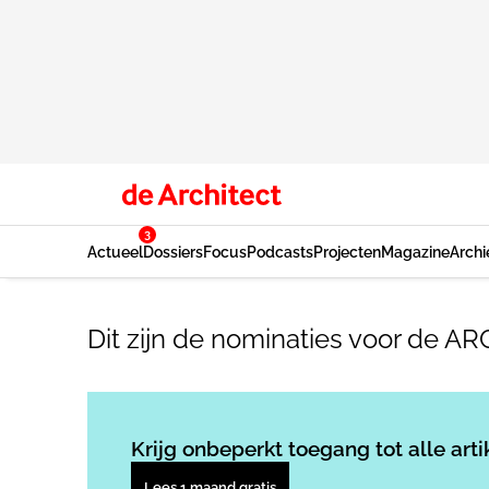
3
Actueel
Dossiers
Focus
Podcasts
Projecten
Magazine
Archi
Dit zijn de nominaties voor de A
Krijg onbeperkt toegang tot alle arti
Lees 1 maand gratis