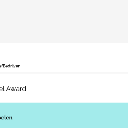
ef
Bedrijven
el Award
Log in
om dit artikel te lezen.
kelen.