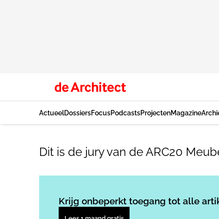
Actueel
Dossiers
Focus
Podcasts
Projecten
Magazine
Archi
Dit is de jury van de ARC20 Meub
Krijg onbeperkt toegang tot alle arti
Lees 1 maand gratis