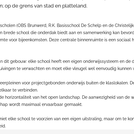
; op de grens van stad en platteland.
scholen (OBS Brunwerd, R.K. Basisschool De Schelp en de Christelij
n brede school die onderdak biedt aan en samenwerking kan bevorder
imte voor bijeenkomsten. Deze centrale binnenruimte is een sociaal h
 dit gebouw: elke school heeft een eigen onderwijssysteem en de drie
chuivingen te verwachten en moet elke vleugel wel eenvoudig kunnen
 leerpleinen voor projectgebonden onderwijs buiten de klaslokalen. D
lkaar te verbinden.
e horizontaliteit van het open landschap. De aanwezigheid van de wo
schap wordt maximaal ervaarbaar gemaakt.
et elke school te voorzien van een eigen uitstraling, maar om te kom
id.