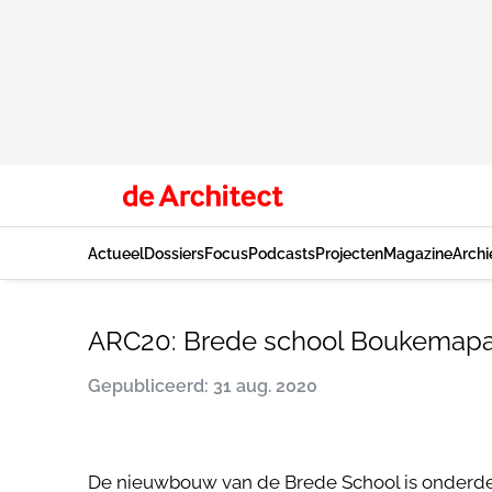
Actueel
Dossiers
Focus
Podcasts
Projecten
Magazine
Archi
ARC20: Brede school Boukemapark
Gepubliceerd: 31 aug. 2020
De nieuwbouw van de Brede School is onderdee