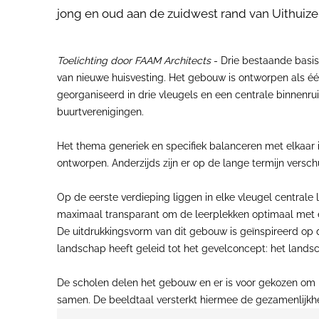
jong en oud aan de zuidwest rand van Uithuizen
Toelichting door FAAM Architects
- Drie bestaande basis
van nieuwe huisvesting. Het gebouw is ontworpen als éé
georganiseerd in drie vleugels en een centrale binnenru
buurtverenigingen.
Het thema generiek en specifiek balanceren met elkaar in
ontworpen. Anderzijds zijn er op de lange termijn vers
Op de eerste verdieping liggen in elke vleugel centrale
maximaal transparant om de leerplekken optimaal met e
De uitdrukkingsvorm van dit gebouw is geïnspireerd op d
landschap heeft geleid tot het gevelconcept: het land
De scholen delen het gebouw en er is voor gekozen om ni
samen. De beeldtaal versterkt hiermee de gezamenlijkhe