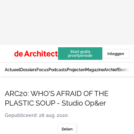
Start gratis
Inloggen
proefperiode
Actueel
Dossiers
Focus
Podcasts
Projecten
Magazine
Archief
Bedrijv
ARC20: WHO'S AFRAID OF THE
PLASTIC SOUP - Studio Op&er
Gepubliceerd: 28 aug. 2020
Delen