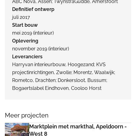
ABC Nova, Assen; TwynstraGudde, Amersfoort
Definitief ontwerp
juli 2017
Start bouw
mei 2019 (interieur)
Oplevering
november 2019 (interieur)
Leveranciers
Harryvan interieurbouw, Hoogezand; KVS
projectinrichtingen, Zwolle; Morentz, Waalwijk;
Rometco, Drachten; Donkersloot, Bussum;
Bogaertslabel Eindhoven, Cooloo Horst
Meer projecten
Marktplein met markthal, Apeldoorn -
West 8