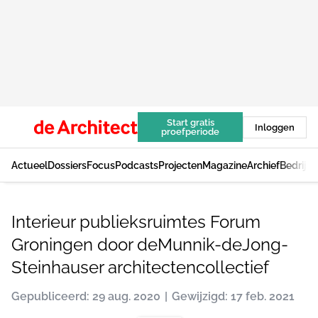
Start gratis
Inloggen
proefperiode
Actueel
Dossiers
Focus
Podcasts
Projecten
Magazine
Archief
Bedrijv
Interieur publieksruimtes Forum
Groningen door deMunnik-deJong-
Steinhauser architectencollectief
Gepubliceerd: 29 aug. 2020
Gewijzigd: 17 feb. 2021