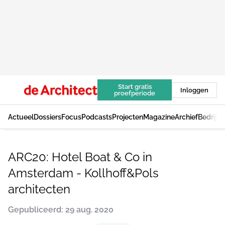
Start gratis
Inloggen
proefperiode
Actueel
Dossiers
Focus
Podcasts
Projecten
Magazine
Archief
Bedrijv
ARC20: Hotel Boat & Co in
Amsterdam - Kollhoff&Pols
architecten
Gepubliceerd: 29 aug. 2020