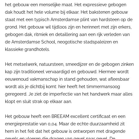
het gebouw een menselijke maat. Het expressieve gebogen
dak houdt het hele volume bij elkaar. Het bakstenen gebouw
staat met een typisch Amsterdamse plint van hardsteen op de
grond. Het gebouw wil tijdloos zijn en herinnert met zijn erkers,
gebogen dak, ritmiek en detaillering aan een rijk verleden van
de Amsterdamse School, neogotische stadspaleizen en
klassieke grandhotels.
Het metselwerk, natuursteen, smeedijzer en de gebogen zinken
kap zijn traditioneel vervaardigd en gebouwd. Hiermee wordt
eeuwenoud vakmanschap in stand gehouden, wat afleesbaar
wordt als je dichtbij komt: hier heeft het timmermansoog
geregeerd. Je ziet de imperfectie van het handwerk maar alles
klopt en sluit strak op elkaar aan.
Het gebouw heeft een BREEAM excellent certificaat en een
energieprestatie van 0,04. Maar de echte duurzaamheid zit
hem in het feit dat het gebouw is ontworpen met dragende
gevels en vloeren die dragen van gevel naar gevel. De