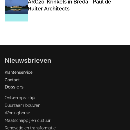
ARC20: Krinkels in Breda - Paul de
Ruiter Architects
Nieuwsbrieven
Klantenservice
Contact
Dossiers
Ontwerppraktijk
Duurzaam bouwen
Woningbouw
Maatschappij en cultuur
Renovatie en transformatie