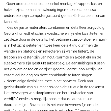
- Geen productie op locatie, enkel montage (trappen, kasten,
hekken zijn allemaal nauwkeurig ingemeten en alle losse
onderdelen zijn computergestuurd gemaakt). Plaatsen hiervan
kan snel.
- Kies de juiste materialen, combineer en detailleer zorgvuldig.
Gebruik hun esthetische, akoestische en fysieke kwaliteiten en
zet deze door in de details: Het betonnen casco (stoer en rauw)
is in het zicht gelaten en twee keer gelakt (nu glimmen de
wanden en plafonds en reflecteren zij warme tinten), de
trappen en kasten zijn van hout (warmte en akoestiek) en de
slaapkamers zijn gestuukt (akoestiek). De aansluitingen tussen
het grovere casco en de fijner gedetailleerde inbouw zijn van
essentieel belang om deze combinatie te laten slagen.
- Neem enige flexibiliteit mee in het ontwerp. Denk aan
gezinssituatie van nu, maar ook aan de situatie in de toekomst.
Het toevoegen van slaapkamers en het uitwisselen van
verblijfsfuncties is mogelijk zonder dat de architectuur
daaronder lijdt. Bovendien is het voor bewoners fijn om de
eettafel en de zithoek eens om te wisselen. Of bovenin de