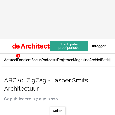
Start gratis
Inloggen
proefperiode
4
Actueel
Dossiers
Focus
Podcasts
Projecten
Magazine
Archief
Bedrijv
ARC20: ZigZag - Jasper Smits
Architectuur
Gepubliceerd: 27 aug. 2020
Delen