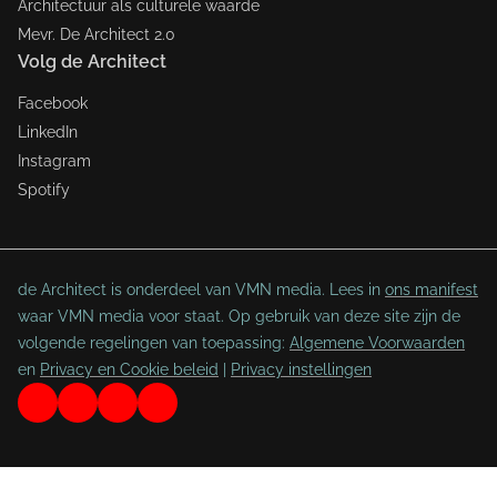
Architectuur als culturele waarde
Mevr. De Architect 2.0
Volg de Architect
Facebook
LinkedIn
Instagram
Spotify
de Architect is onderdeel van VMN media. Lees in
ons manifest
waar VMN media voor staat. Op gebruik van deze site zijn de
volgende regelingen van toepassing:
Algemene Voorwaarden
en
Privacy en Cookie beleid
|
Privacy instellingen