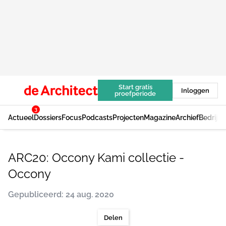
Start gratis
Inloggen
proefperiode
3
Actueel
Dossiers
Focus
Podcasts
Projecten
Magazine
Archief
Bedrijv
ARC20: Occony Kami collectie -
Occony
Gepubliceerd: 24 aug. 2020
Delen