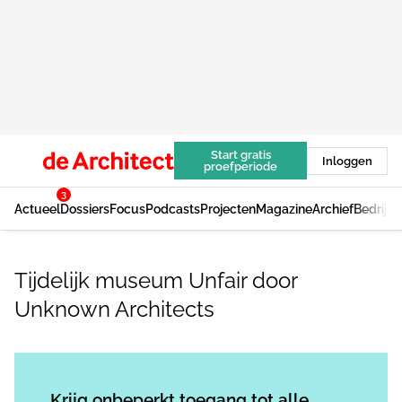
Start gratis
Inloggen
proefperiode
3
Actueel
Dossiers
Focus
Podcasts
Projecten
Magazine
Archief
Bedrijv
Tijdelijk museum Unfair door
Unknown Architects
Log in
om dit artikel te lezen.
Krijg onbeperkt toegang tot alle