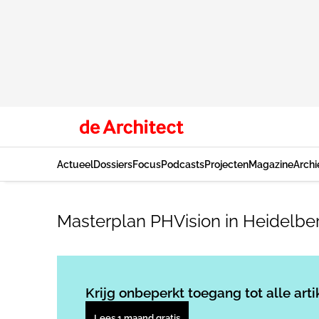
Actueel
Dossiers
Focus
Podcasts
Projecten
Magazine
Archi
Masterplan PHVision in Heidelbe
Krijg onbeperkt toegang tot alle arti
Lees 1 maand gratis