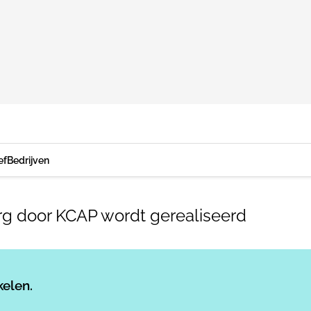
ef
Bedrijven
rg door KCAP wordt gerealiseerd
Log in
om dit artikel te lezen.
kelen.