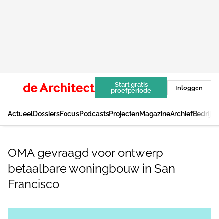
Start gratis
Inloggen
proefperiode
Actueel
Dossiers
Focus
Podcasts
Projecten
Magazine
Archief
Bedrijv
OMA gevraagd voor ontwerp
betaalbare woningbouw in San
Francisco