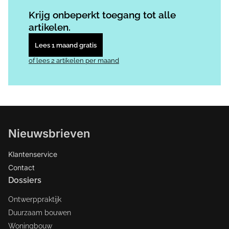
Log in
om dit artikel te lezen.
Krijg onbeperkt toegang tot alle
artikelen.
Lees 1 maand gratis
of lees 2 artikelen per maand
Nieuwsbrieven
Klantenservice
Contact
Dossiers
Ontwerppraktijk
Duurzaam bouwen
Woningbouw