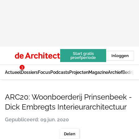
Start gratis
Inloggen
proefperiode
3
Actueel
Dossiers
Focus
Podcasts
Projecten
Magazine
Archief
Bedrijv
ARC20: Woonboerderij Prinsenbeek -
Dick Embregts Interieurarchitectuur
Gepubliceerd: 09 jun. 2020
Delen