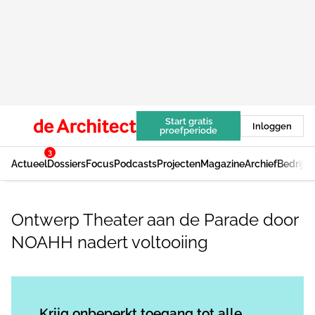
Start gratis
Inloggen
proefperiode
3
Actueel
Dossiers
Focus
Podcasts
Projecten
Magazine
Archief
Bedrijv
Ontwerp Theater aan de Parade door
NOAHH nadert voltooiing
Log in
om dit artikel te lezen.
Krijg onbeperkt toegang tot alle