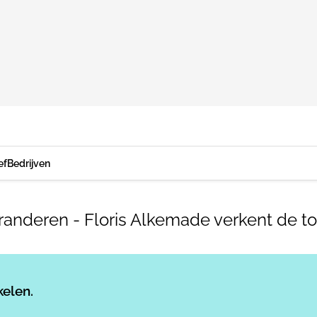
ef
Bedrijven
veranderen - Floris Alkemade verkent de
Log in
om dit artikel te lezen.
kelen.