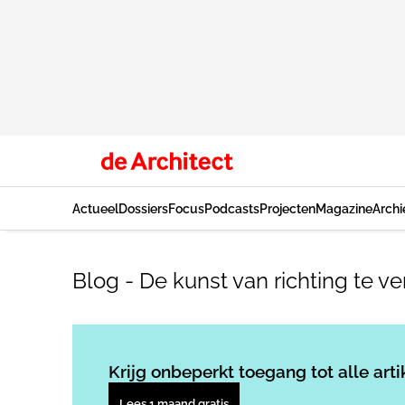
Actueel
Dossiers
Focus
Podcasts
Projecten
Magazine
Archi
Blog - De kunst van richting te 
Krijg onbeperkt toegang tot alle arti
Lees 1 maand gratis