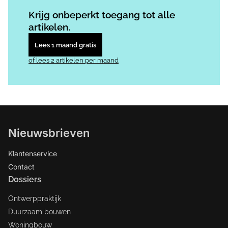
Log in
om dit artikel te lezen.
Krijg onbeperkt toegang tot alle
artikelen.
Lees 1 maand gratis
of lees 2 artikelen per maand
Nieuwsbrieven
Klantenservice
Contact
Dossiers
Ontwerppraktijk
Duurzaam bouwen
Woningbouw