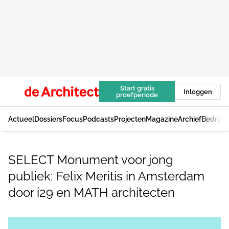
Start gratis
Inloggen
proefperiode
Actueel
Dossiers
Focus
Podcasts
Projecten
Magazine
Archief
Bedrijv
SELECT Monument voor jong
publiek: Felix Meritis in Amsterdam
door i29 en MATH architecten