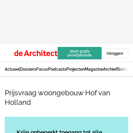
Start gratis
Inloggen
proefperiode
Actueel
Dossiers
Focus
Podcasts
Projecten
Magazine
Archief
Bedrijv
Prijsvraag woongebouw Hof van
Holland
Log in
om dit artikel te lezen.
Krijg onbeperkt toegang tot alle