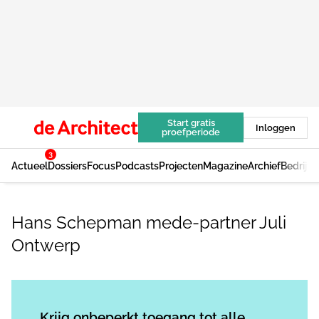
Start gratis
Inloggen
proefperiode
3
Actueel
Dossiers
Focus
Podcasts
Projecten
Magazine
Archief
Bedrijv
Hans Schepman mede-partner Juli
Ontwerp
Log in
om dit artikel te lezen.
Krijg onbeperkt toegang tot alle