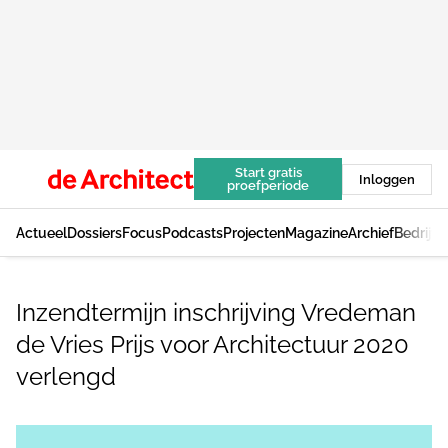
Start gratis
Inloggen
proefperiode
Actueel
Dossiers
Focus
Podcasts
Projecten
Magazine
Archief
Bedrijv
Inzendtermijn inschrijving Vredeman
de Vries Prijs voor Architectuur 2020
verlengd