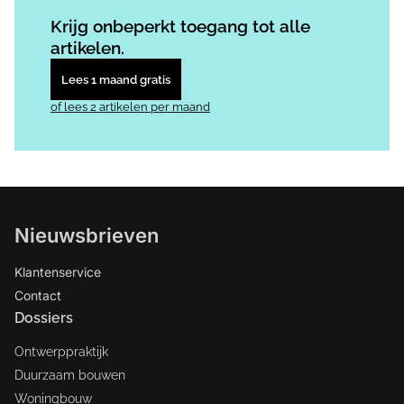
Log in
om dit artikel te lezen.
Krijg onbeperkt toegang tot alle
artikelen.
Lees 1 maand gratis
of lees 2 artikelen per maand
Nieuwsbrieven
Klantenservice
Contact
Dossiers
Ontwerppraktijk
Duurzaam bouwen
Woningbouw