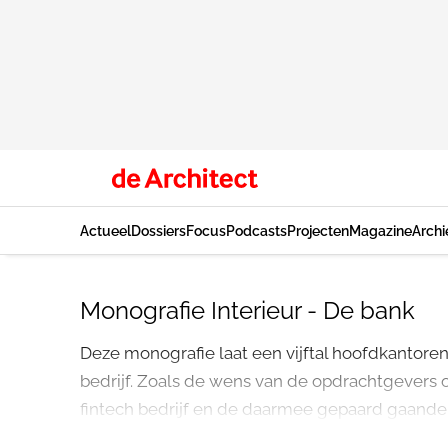
Actueel
Dossiers
Focus
Podcasts
Projecten
Magazine
Archi
Monografie Interieur - De bank
Deze monografie laat een vijftal hoofdkantore
bedrijf. Zoals de wens van de opdrachtgevers 
fintech bedrijf en de daarmee gepaard gaande