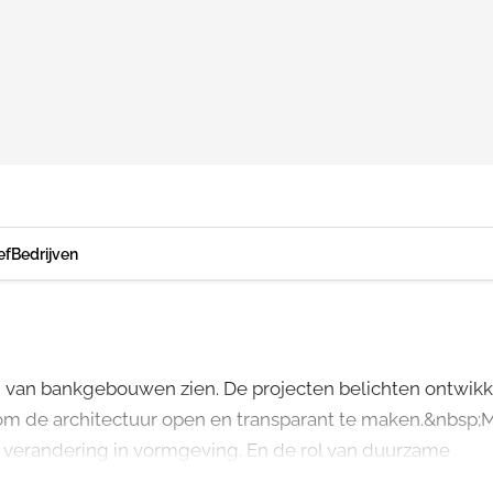
ef
Bedrijven
n van bankgebouwen zien. De projecten belichten ontwikke
om de architectuur open en transparant te maken.&nbsp;M
 verandering in vormgeving. En de rol van duurzame