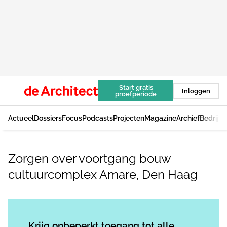
Start gratis
Inloggen
proefperiode
Actueel
Dossiers
Focus
Podcasts
Projecten
Magazine
Archief
Bedrijv
Zorgen over voortgang bouw
cultuurcomplex Amare, Den Haag
Log in
om dit artikel te lezen.
Krijg onbeperkt toegang tot alle