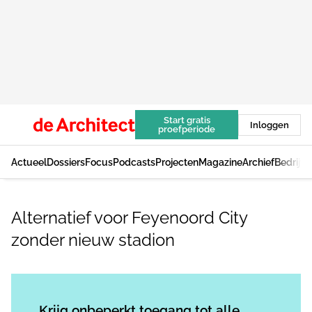
Start gratis
Inloggen
proefperiode
Actueel
Dossiers
Focus
Podcasts
Projecten
Magazine
Archief
Bedrijv
Alternatief voor Feyenoord City
zonder nieuw stadion
Log in
om dit artikel te lezen.
Krijg onbeperkt toegang tot alle