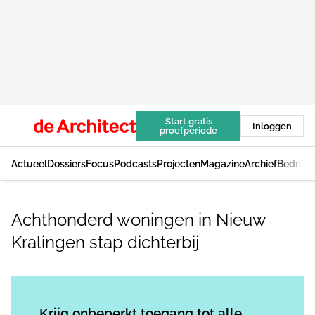
Start gratis
Inloggen
proefperiode
Actueel
Dossiers
Focus
Podcasts
Projecten
Magazine
Archief
Bedrijv
Achthonderd woningen in Nieuw
Kralingen stap dichterbij
Log in
om dit artikel te lezen.
Krijg onbeperkt toegang tot alle