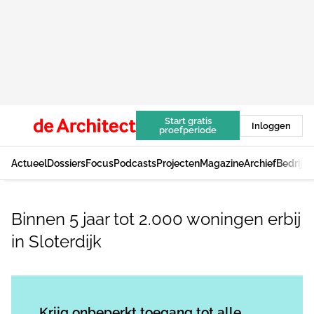
Start gratis
Inloggen
proefperiode
Actueel
Dossiers
Focus
Podcasts
Projecten
Magazine
Archief
Bedrijv
Binnen 5 jaar tot 2.000 woningen erbij
in Sloterdijk
Log in
om dit artikel te lezen.
Krijg onbeperkt toegang tot alle