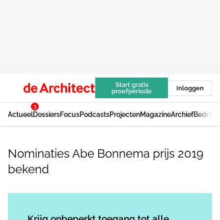
Start gratis
Inloggen
proefperiode
3
Actueel
Dossiers
Focus
Podcasts
Projecten
Magazine
Archief
Bedrijv
Nominaties Abe Bonnema prijs 2019
bekend
Log in
om dit artikel te lezen.
Krijg onbeperkt toegang tot alle