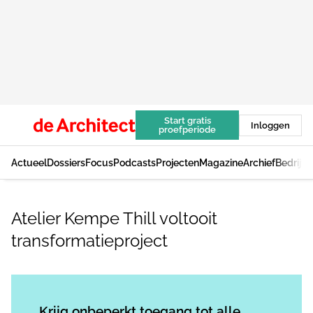
Start gratis
Inloggen
proefperiode
Actueel
Dossiers
Focus
Podcasts
Projecten
Magazine
Archief
Bedrijv
Atelier Kempe Thill voltooit
transformatieproject
Log in
om dit artikel te lezen.
Krijg onbeperkt toegang tot alle