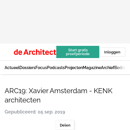
Start gratis
Inloggen
proefperiode
Actueel
Dossiers
Focus
Podcasts
Projecten
Magazine
Archief
Bedrijv
ARC19: Xavier Amsterdam - KENK
architecten
Gepubliceerd: 05 sep. 2019
Delen