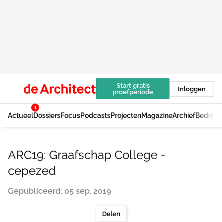
Start gratis
Inloggen
proefperiode
1
Actueel
Dossiers
Focus
Podcasts
Projecten
Magazine
Archief
Bedrijv
ARC19: Graafschap College -
cepezed
Gepubliceerd: 05 sep. 2019
Delen