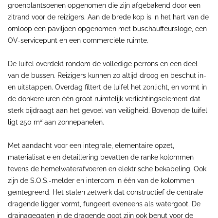
groenplantsoenen opgenomen die zijn afgebakend door een
zitrand voor de reizigers. Aan de brede kop is in het hart van de
omloop een paviljoen opgenomen met buschauffeursloge, een
OV-servicepunt en een commerciële ruimte.
De luifel overdekt rondom de volledige perrons en een deel
van de bussen. Reizigers kunnen zo altijd droog en beschut in-
en uitstappen. Overdag filtert de luifel het zonlicht, en vormt in
de donkere uren één groot ruimtelijk verlichtingselement dat
sterk bijdraagt aan het gevoel van veiligheid. Bovenop de luifel
ligt 250 m² aan zonnepanelen.
Met aandacht voor een integrale, elementaire opzet,
materialisatie en detaillering bevatten de ranke kolommen
tevens de hemelwaterafvoeren en elektrische bekabeling. Ook
zijn de S.O.S.-melder en intercom in één van de kolommen
geïntegreerd. Het stalen zetwerk dat constructief de centrale
dragende ligger vormt, fungeert eveneens als watergoot. De
drainagegaten in de dragende goot zijn ook benut voor de