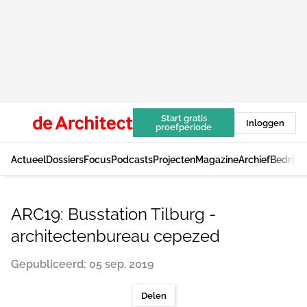
Start gratis
Inloggen
proefperiode
Actueel
Dossiers
Focus
Podcasts
Projecten
Magazine
Archief
Bedrijv
ARC19: Busstation Tilburg -
architectenbureau cepezed
Gepubliceerd: 05 sep. 2019
Delen