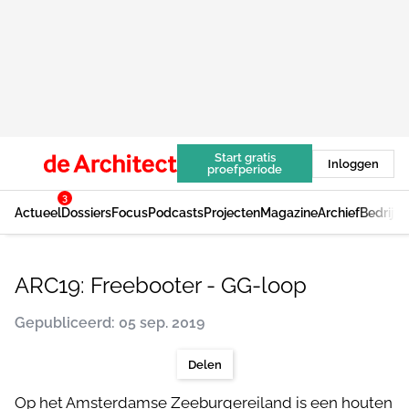
Start gratis
Inloggen
proefperiode
3
Actueel
Dossiers
Focus
Podcasts
Projecten
Magazine
Archief
Bedrijv
ARC19: Freebooter - GG-loop
Gepubliceerd: 05 sep. 2019
Delen
Op het Amsterdamse Zeeburgereiland is een houten