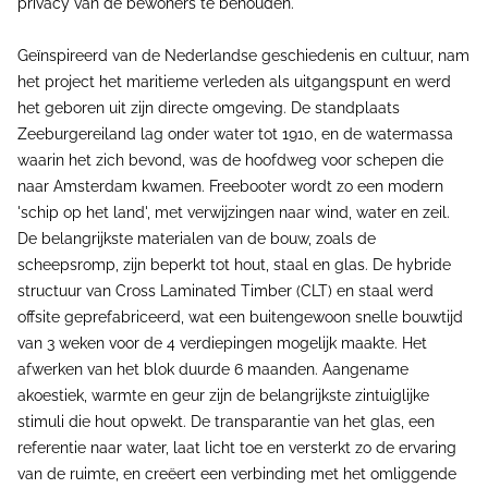
privacy van de bewoners te behouden.
Geïnspireerd van de Nederlandse geschiedenis en cultuur, nam
het project het maritieme verleden als uitgangspunt en werd
het geboren uit zijn directe omgeving. De standplaats
Zeeburgereiland lag onder water tot 1910, en de watermassa
waarin het zich bevond, was de hoofdweg voor schepen die
naar Amsterdam kwamen. Freebooter wordt zo een modern
'schip op het land', met verwijzingen naar wind, water en zeil.
De belangrijkste materialen van de bouw, zoals de
scheepsromp, zijn beperkt tot hout, staal en glas. De hybride
structuur van Cross Laminated Timber (CLT) en staal werd
offsite geprefabriceerd, wat een buitengewoon snelle bouwtijd
van 3 weken voor de 4 verdiepingen mogelijk maakte. Het
afwerken van het blok duurde 6 maanden. Aangename
akoestiek, warmte en geur zijn de belangrijkste zintuiglijke
stimuli die hout opwekt. De transparantie van het glas, een
referentie naar water, laat licht toe en versterkt zo de ervaring
van de ruimte, en creëert een verbinding met het omliggende