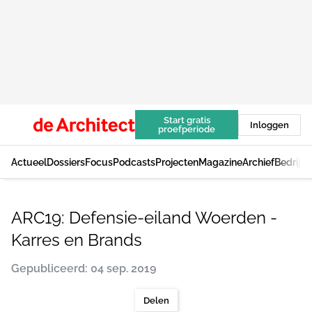
Start gratis
Inloggen
proefperiode
Actueel
Dossiers
Focus
Podcasts
Projecten
Magazine
Archief
Bedrijv
ARC19: Defensie-eiland Woerden -
Karres en Brands
Gepubliceerd: 04 sep. 2019
Delen