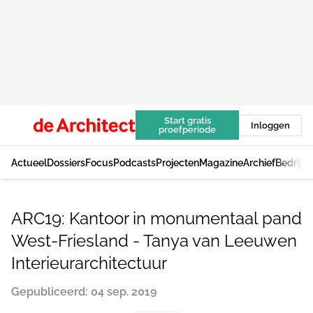
Start gratis
Inloggen
proefperiode
Actueel
Dossiers
Focus
Podcasts
Projecten
Magazine
Archief
Bedrijv
ARC19: Kantoor in monumentaal pand
West-Friesland - Tanya van Leeuwen
Interieurarchitectuur
Gepubliceerd: 04 sep. 2019