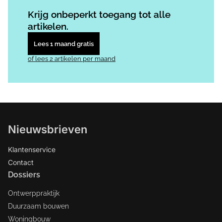
Log in
om dit artikel te lezen.
Krijg onbeperkt toegang tot alle
artikelen.
Lees 1 maand gratis
of lees 2 artikelen per maand
Nieuwsbrieven
Klantenservice
Contact
Dossiers
Ontwerppraktijk
Duurzaam bouwen
Woningbouw