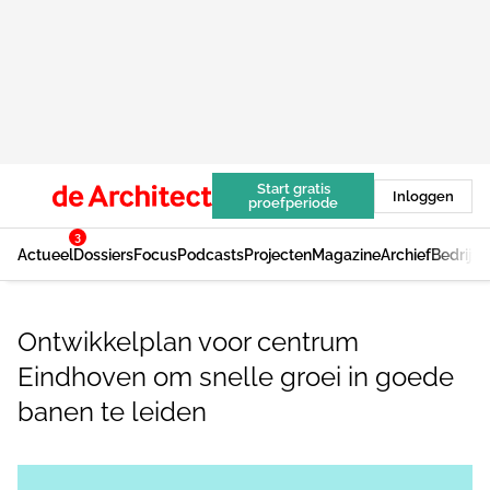
Start gratis
Inloggen
proefperiode
3
Actueel
Dossiers
Focus
Podcasts
Projecten
Magazine
Archief
Bedrijv
Ontwikkelplan voor centrum
Eindhoven om snelle groei in goede
banen te leiden