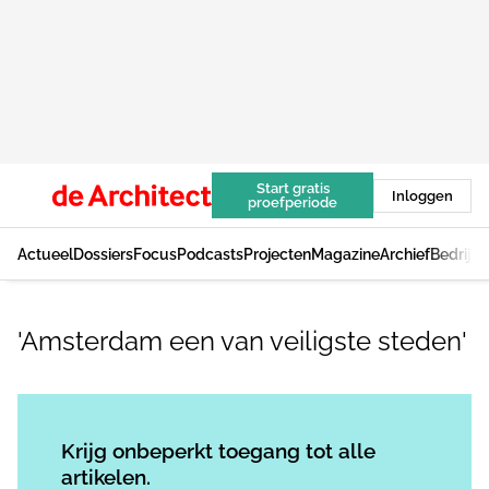
Start gratis
Inloggen
proefperiode
Actueel
Dossiers
Focus
Podcasts
Projecten
Magazine
Archief
Bedrijv
'Amsterdam een van veiligste steden'
Log in
om dit artikel te lezen.
Krijg onbeperkt toegang tot alle
artikelen.