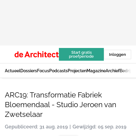
Start gratis
Inloggen
proefperiode
Actueel
Dossiers
Focus
Podcasts
Projecten
Magazine
Archief
Bedrijv
ARC19: Transformatie Fabriek
Bloemendaal - Studio Jeroen van
Zwetselaar
Gepubliceerd: 31 aug. 2019
Gewijzigd: 05 sep. 2019