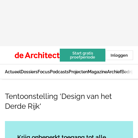
Start gratis
Inloggen
proefperiode
Actueel
Dossiers
Focus
Podcasts
Projecten
Magazine
Archief
Bedrijv
Tentoonstelling 'Design van het
Derde Rijk'
Log in
om dit artikel te lezen.
Krijg onbeperkt toegang tot alle