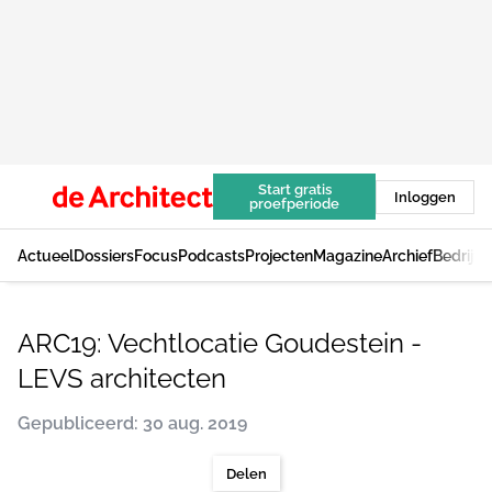
Start gratis
Inloggen
proefperiode
Actueel
Dossiers
Focus
Podcasts
Projecten
Magazine
Archief
Bedrijv
ARC19: Vechtlocatie Goudestein -
LEVS architecten
Gepubliceerd: 30 aug. 2019
Delen