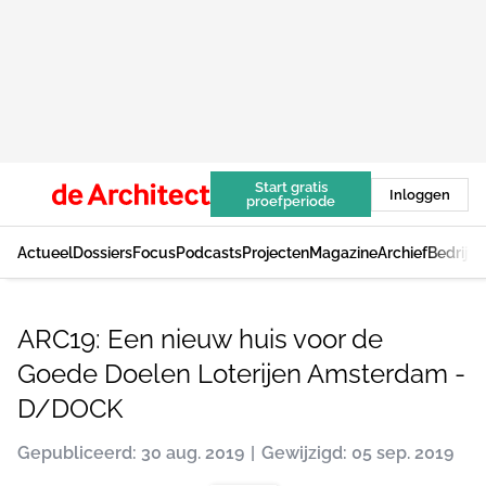
Start gratis
Inloggen
proefperiode
Actueel
Dossiers
Focus
Podcasts
Projecten
Magazine
Archief
Bedrijv
ARC19: Een nieuw huis voor de
Goede Doelen Loterijen Amsterdam -
D/DOCK
Gepubliceerd: 30 aug. 2019
Gewijzigd: 05 sep. 2019