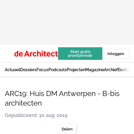
Start gratis
Inloggen
proefperiode
Actueel
Dossiers
Focus
Podcasts
Projecten
Magazine
Archief
Bedrijv
ARC19: Huis DM Antwerpen - B-bis
architecten
Gepubliceerd: 30 aug. 2019
Delen