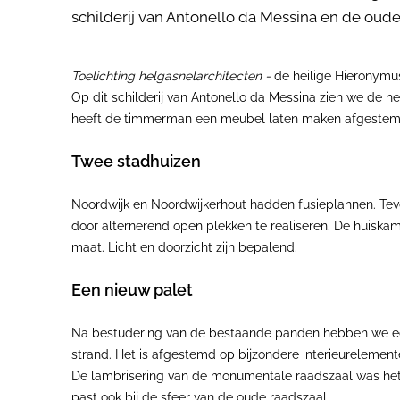
schilderij van Antonello da Messina en de oud
Toelichting helgasnelarchitecten -
de heilige Hieronymus 
Op dit schilderij van Antonello da Messina zien we de he
heeft de timmerman een meubel laten maken afgestemd op
Twee stadhuizen
Noordwijk en Noordwijkerhout hadden fusieplannen. T
door alternerend open plekken te realiseren. De huisk
maat. Licht en doorzicht zijn bepalend.
Een nieuw palet
Na bestudering van de bestaande panden hebben we een 
strand. Het is afgestemd op bijzondere interieurelemen
De lambrisering van de monumentale raadszaal was he
past ook bij de sfeer van de oude raadszaal.