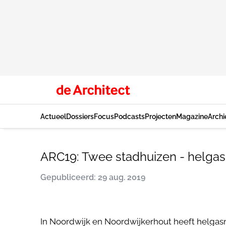
Actueel
Dossiers
Focus
Podcasts
Projecten
Magazine
Archi
ARC19: Twee stadhuizen - helgas
Gepubliceerd: 29 aug. 2019
In Noordwijk en Noordwijkerhout heeft helgasn