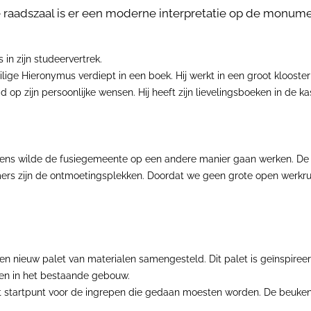
e raadszaal is er een moderne interpretatie op de monume
in zijn studeervertrek.
ilige Hieronymus verdiept in een boek. Hij werkt in een groot kloost
 zijn persoonlijke wensen. Hij heeft zijn lievelingsboeken in de ka
evens wilde de fusiegemeente op een andere manier gaan werken. 
amers zijn de ontmoetingsplekken. Doordat we geen grote open werk
nieuw palet van materialen samengesteld. Dit palet is geïnspireerd
ten in het bestaande gebouw.
t startpunt voor de ingrepen die gedaan moesten worden. De beuke