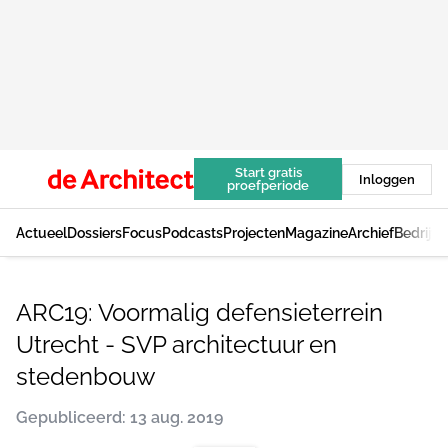
Start gratis
Inloggen
proefperiode
Actueel
Dossiers
Focus
Podcasts
Projecten
Magazine
Archief
Bedrijv
ARC19: Voormalig defensieterrein
Utrecht - SVP architectuur en
stedenbouw
Gepubliceerd: 13 aug. 2019