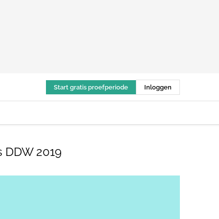
Start gratis proefperiode
Inloggen
urs DDW 2019