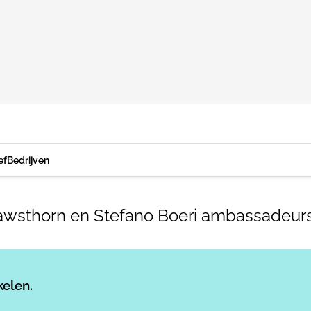
ef
Bedrijven
ice Rawsthorn en Stefano Boeri ambassade
Log in
om dit artikel te lezen.
kelen.