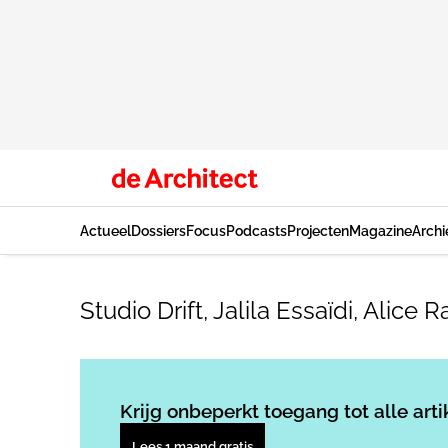
Actueel
Dossiers
Focus
Podcasts
Projecten
Magazine
Archi
Studio Drift, Jalila Essaïdi, Al
Krijg onbeperkt toegang tot alle arti
Lees 1 maand gratis