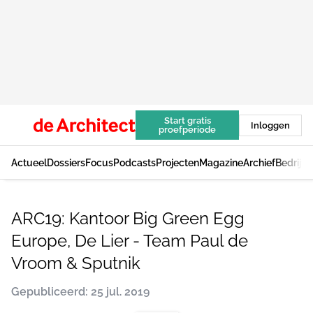
Start gratis
Inloggen
proefperiode
Actueel
Dossiers
Focus
Podcasts
Projecten
Magazine
Archief
Bedrijv
ARC19: Kantoor Big Green Egg
Europe, De Lier - Team Paul de
Vroom & Sputnik
Gepubliceerd: 25 jul. 2019