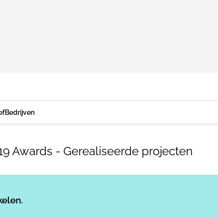
ef
Bedrijven
9 Awards - Gerealiseerde projecten
Log in
om dit artikel te lezen.
kelen.