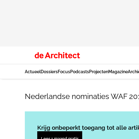
Actueel
Dossiers
Focus
Podcasts
Projecten
Magazine
Archi
Nederlandse nominaties WAF 201
Krijg onbeperkt toegang tot alle arti
Lees 1 maand gratis