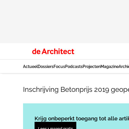
Actueel
Dossiers
Focus
Podcasts
Projecten
Magazine
Archi
Inschrijving Betonprijs 2019 geo
Krijg onbeperkt toegang tot alle arti
Lees 1 maand gratis