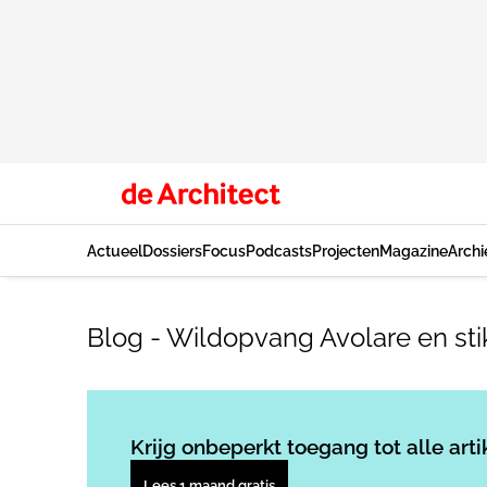
Actueel
Dossiers
Focus
Podcasts
Projecten
Magazine
Archi
Blog - Wildopvang Avolare en sti
Krijg onbeperkt toegang tot alle arti
Lees 1 maand gratis