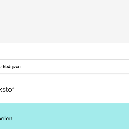
ef
Bedrijven
kstof
Log in
om dit artikel te lezen.
kelen.