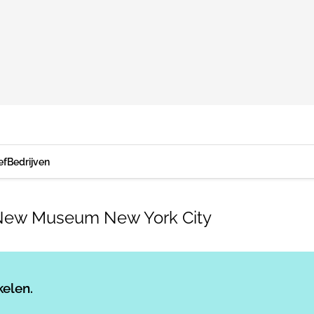
ef
Bedrijven
ew Museum New York City
Log in
om dit artikel te lezen.
kelen.