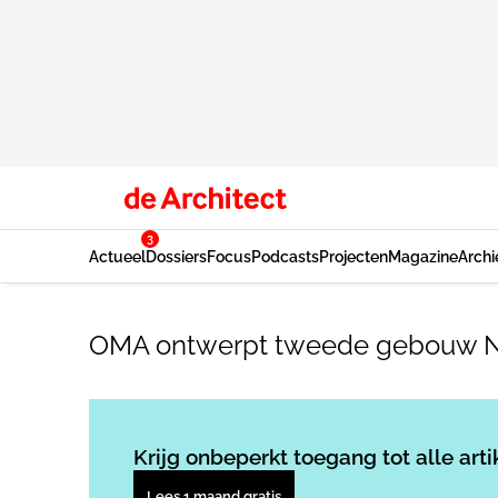
3
Actueel
Dossiers
Focus
Podcasts
Projecten
Magazine
Archi
OMA ontwerpt tweede gebouw N
Krijg onbeperkt toegang tot alle arti
Lees 1 maand gratis