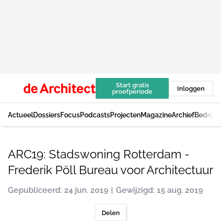
Start gratis
Inloggen
proefperiode
Actueel
Dossiers
Focus
Podcasts
Projecten
Magazine
Archief
Bedrijv
ARC19: Stadswoning Rotterdam -
Frederik Pöll Bureau voor Architectuur
Gepubliceerd: 24 jun. 2019
Gewijzigd: 15 aug. 2019
Delen