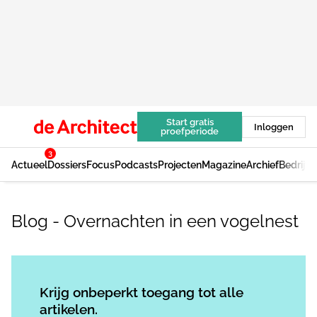
Start gratis
Inloggen
proefperiode
3
Actueel
Dossiers
Focus
Podcasts
Projecten
Magazine
Archief
Bedrijv
Blog - Overnachten in een vogelnest
Log in
om dit artikel te lezen.
Krijg onbeperkt toegang tot alle
artikelen.