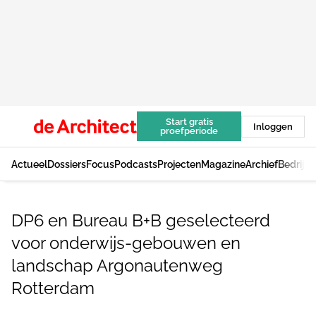
Start gratis
Inloggen
proefperiode
Actueel
Dossiers
Focus
Podcasts
Projecten
Magazine
Archief
Bedrijv
DP6 en Bureau B+B geselecteerd
voor onderwijs-gebouwen en
landschap Argonautenweg
Rotterdam