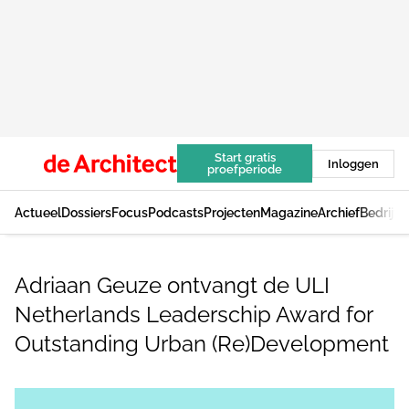
Start gratis
Inloggen
proefperiode
Actueel
Dossiers
Focus
Podcasts
Projecten
Magazine
Archief
Bedrijv
Adriaan Geuze ontvangt de ULI
Netherlands Leaderschip Award for
Outstanding Urban (Re)Development