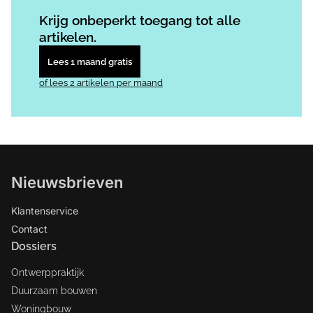
Log in
om dit artikel te lezen.
Krijg onbeperkt toegang tot alle
artikelen.
Lees 1 maand gratis
of lees 2 artikelen per maand
Nieuwsbrieven
Klantenservice
Contact
Dossiers
Ontwerppraktijk
Duurzaam bouwen
Woningbouw